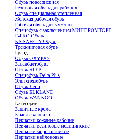
Обувь повседневная
Резиновая обувь для рабочих
Обувь специальная утепленная
Женская рабочая обувь
Рабочая обувь для мужчин
Спецобувь с заключением МИНПРОМТОРГ
E-PRO Обувь
KS SAFETY Обувь
Треккинговая обувь
Бренд
Обувь OXYPAS
Западбалтобувь
Обувь STEP
Спецобувь Delta Plus
Элитспецобувь
Обувь Леон
Обувь ELKLAND
Обувь WANNGO
Категории
Защитные крема
Краги сварщика
Перчатки кожаные рабочие
Перчатки резиновые медицинские
Перчатки морозостойкие
Перчатки нейлоновые