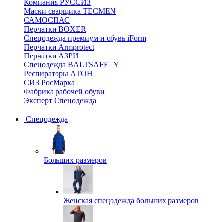
Компания РУССИЗ
Маски сварщика TECMEN
САМОСПАС
Перчатки BOXER
Спецодежда премиум и обувь iForm
Перчатки Armprotect
Перчатки АЗРИ
Спецодежда BALTSAFETY
Респираторы АТОН
СИЗ РосМарка
Фабрика рабочей обуви
Эксперт Спецодежда
Спецодежда
Больших размеров
Женская спецодежда больших размеров