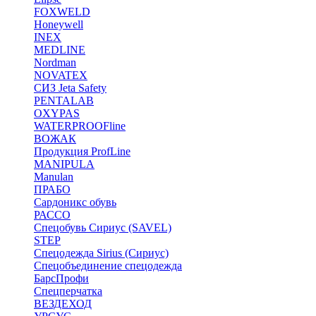
FOXWELD
Honeywell
INEX
MEDLINE
Nordman
NOVATEX
СИЗ Jeta Safety
PENTALAB
OXYPAS
WATERPROOFline
ВОЖАК
Продукция ProfLine
MANIPULA
Manulan
ПРАБО
Сардоникс обувь
РАССО
Спецобувь Сириус (SAVEL)
STEP
Спецодежда Sirius (Сириус)
Спецобъединение спецодежда
БарсПрофи
Спецперчатка
ВЕЗДЕХОД