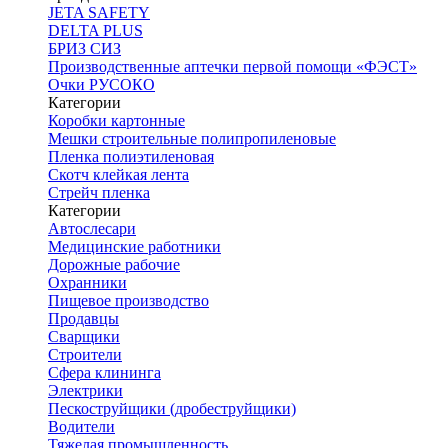
JETA SAFETY
DELTA PLUS
БРИЗ СИЗ
Производственные аптечки первой помощи «ФЭСТ»
Очки РУСОКО
Категории
Коробки картонные
Мешки строительные полипропиленовые
Пленка полиэтиленовая
Скотч клейкая лента
Стрейч пленка
Категории
Автослесари
Медицинские работники
Дорожные рабочие
Охранники
Пищевое производство
Продавцы
Сварщики
Строители
Сфера клининга
Электрики
Пескоструйщики (дробеструйщики)
Водители
Тяжелая промышленность