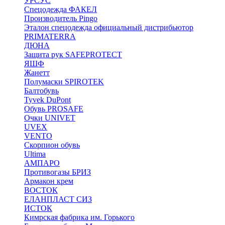
УРСУС
Спецодежда ФАКЕЛ
Производитель Pingo
Эталон спецодежда официальный дистрибьютор
PRIMATERRA
ДЮНА
Защита рук SAFEPROTECT
ЯШФ
Жанетт
Полумаски SPIROTEK
Балтобувь
Tyvek DuPont
Обувь PROSAFE
Очки UNIVET
UVEX
VENTO
Скорпион обувь
Ultima
АМПАРО
Противогазы БРИЗ
Армакон крем
ВОСТОК
ЕЛАНПЛАСТ СИЗ
ИСТОК
Кимрская фабрика им. Горького