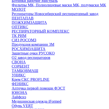
Ботинки рабочие Мистраль
Фильтры МК, Полнолицевые маски МК, полумаски МК
МОЛОТ
Респираторы Новосибирский респираторный завод
ПЕНТАПАВ
ПОЖХИМЗАЩИТА
ОПТИКС
РЕСПИРАТОРНЫЙ КОМПЛЕКС
ТК РИМ
СИЗ РОСОМЗ
Продукция компании 3M
РОСХИМЗАЩИТА
Защитные очки РУСОКО
О2 завод респираторов
СВОНА
СОРБЕНТ
ТАМБОВМАШ
УНИКС
Крем СКС PROFLINE
ФЕНИКС
Аптечка первой помощи ФЭСТ
ЮНОНА
Лайфсиз
Медицинская одежда iFormed
Обувь VERT