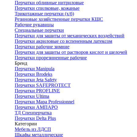
Перчатки обливные нитриловые
Перчатки спилковые, кожаные
Трикотажные перчатки (х/б)
Резиновые хозяйственные перчатки КЩС
Рабочие рукавицы
Специальные перчатки
Перчатки для защиты от механических воздействий
Перчатки акриловые со вспененным латексом
Перчатки рабочие зимние
Перчатки для защиты от растворов кислот и щелочей
Перчатки прорезиненные рабочие
Бренд
Перчатки Manipula
Перчатки Brodeks
Перчатки Jeta Safety
Перчатки SAFEPROTECT
Перчатки PROFLINE
Перчатки Ultima
Перчатки Мара Professionnel
Перчатки АМПАРО
ТД Спецперчатка
Перчатки Delta Plus
Категории
Мебель из ЛДСП
Шкафы металлические