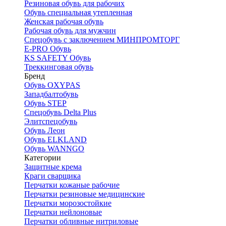
Резиновая обувь для рабочих
Обувь специальная утепленная
Женская рабочая обувь
Рабочая обувь для мужчин
Спецобувь с заключением МИНПРОМТОРГ
E-PRO Обувь
KS SAFETY Обувь
Треккинговая обувь
Бренд
Обувь OXYPAS
Западбалтобувь
Обувь STEP
Спецобувь Delta Plus
Элитспецобувь
Обувь Леон
Обувь ELKLAND
Обувь WANNGO
Категории
Защитные крема
Краги сварщика
Перчатки кожаные рабочие
Перчатки резиновые медицинские
Перчатки морозостойкие
Перчатки нейлоновые
Перчатки обливные нитриловые