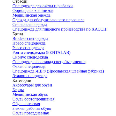
Отрасли
Спецодежда для охоты и рыбалки
Форма для охранников
Медицинская одежда
Одежда для обслуживающего персонала
Сигнальная одежда
Спецодежда для пищевого производства по ХАССП
Бренд
Brodeks спецодежда
Прабо спецодежда
Рассо спецодежда
Ронта спецодежда (PENTALAB)
Сириус спецодежда
Спецодежда юго запад спецобъединение
Факел спецодежда
Спецодежда ЯШФ (Ярославская швейная фабрика)
Эталон спецодежда
Категории
Аксессуары для обуви
Берцы
Медицинская обувь
Обувь бортопрошивная
Обувь литьевая
Зимняя рабочая обувь
Обувь повседневная