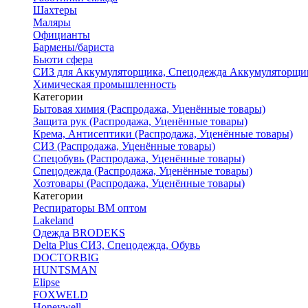
Шахтеры
Маляры
Официанты
Бармены/бариста
Бьюти сфера
СИЗ для Аккумуляторщика, Спецодежда Аккумуляторщи
Химическая промышленность
Категории
Бытовая химия (Распродажа, Уценённые товары)
Защита рук (Распродажа, Уценённые товары)
Крема, Антисептики (Распродажа, Уценённые товары)
СИЗ (Распродажа, Уценённые товары)
Спецобувь (Распродажа, Уценённые товары)
Спецодежда (Распродажа, Уценённые товары)
Хозтовары (Распродажа, Уценённые товары)
Категории
Респираторы ВМ оптом
Lakeland
Одежда BRODEKS
Delta Plus СИЗ, Спецодежда, Обувь
DOCTORBIG
HUNTSMAN
Elipse
FOXWELD
Honeywell