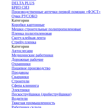
DELTA PLUS
БРИЗ СИЗ
Производственные аптечки первой помощи «ФЭСТ»
Очки РУСОКО
Категории
Коробки картонные
Мешки строительные полипропиленовые
Пленка полиэтиленовая
Скотч клейкая лента
Стрейч пленка
Категории
Автослесари
Медицинские работники
Дорожные рабочие
Охранники
Пищевое производство
Продавцы
Сварщики
Строители
Сфера клининга
Электрики
Пескоструйщики (дробеструйщики)
Водители
Тяжелая промышленность
Работники склада