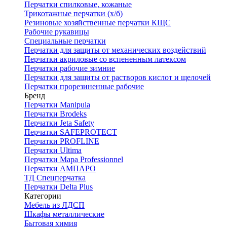
Перчатки спилковые, кожаные
Трикотажные перчатки (х/б)
Резиновые хозяйственные перчатки КЩС
Рабочие рукавицы
Специальные перчатки
Перчатки для защиты от механических воздействий
Перчатки акриловые со вспененным латексом
Перчатки рабочие зимние
Перчатки для защиты от растворов кислот и щелочей
Перчатки прорезиненные рабочие
Бренд
Перчатки Manipula
Перчатки Brodeks
Перчатки Jeta Safety
Перчатки SAFEPROTECT
Перчатки PROFLINE
Перчатки Ultima
Перчатки Мара Professionnel
Перчатки АМПАРО
ТД Спецперчатка
Перчатки Delta Plus
Категории
Мебель из ЛДСП
Шкафы металлические
Бытовая химия