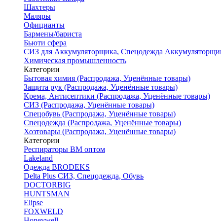
Шахтеры
Маляры
Официанты
Бармены/бариста
Бьюти сфера
СИЗ для Аккумуляторщика, Спецодежда Аккумуляторщи
Химическая промышленность
Категории
Бытовая химия (Распродажа, Уценённые товары)
Защита рук (Распродажа, Уценённые товары)
Крема, Антисептики (Распродажа, Уценённые товары)
СИЗ (Распродажа, Уценённые товары)
Спецобувь (Распродажа, Уценённые товары)
Спецодежда (Распродажа, Уценённые товары)
Хозтовары (Распродажа, Уценённые товары)
Категории
Респираторы ВМ оптом
Lakeland
Одежда BRODEKS
Delta Plus СИЗ, Спецодежда, Обувь
DOCTORBIG
HUNTSMAN
Elipse
FOXWELD
Honeywell