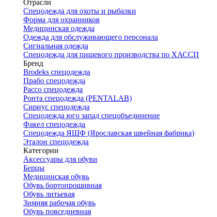
Отрасли
Спецодежда для охоты и рыбалки
Форма для охранников
Медицинская одежда
Одежда для обслуживающего персонала
Сигнальная одежда
Спецодежда для пищевого производства по ХАССП
Бренд
Brodeks спецодежда
Прабо спецодежда
Рассо спецодежда
Ронта спецодежда (PENTALAB)
Сириус спецодежда
Спецодежда юго запад спецобъединение
Факел спецодежда
Спецодежда ЯШФ (Ярославская швейная фабрика)
Эталон спецодежда
Категории
Аксессуары для обуви
Берцы
Медицинская обувь
Обувь бортопрошивная
Обувь литьевая
Зимняя рабочая обувь
Обувь повседневная