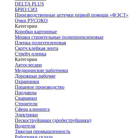
DELTA PLUS
БРИЗ СИЗ
Производственные аптечки первой помощи «ФЭСТ»
Очки РУСОКО
Категории
Коробки картонные
Мешки строительные полипропиленовые
Пленка полиэтиленовая
Скотч клейкая лента
Стрейч пленка
Категории
Автослесари
Медицинские работники
Дорожные рабочие
Охранники
Пищевое производство
Продавцы
Сварщики
Строители
Сфера клининга
Электрики
Пескоструйщики (дробеструйщики)
Водители
Тяжелая промышленность
Работники склада