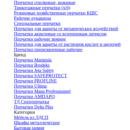
Перчатки спилковые, кожаные
Трикотажные перчатки (х/б)
Резиновые хозяйственные перчатки КЩС
Рабочие рукавицы
Специальные перчатки
Перчатки для защиты от механических воздействий
Перчатки акриловые со вспененным латексом
Перчатки рабочие зимние
Перчатки для защиты от растворов кислот и щелочей
Перчатки прорезиненные рабочие
Бренд
Перчатки Manipula
Перчатки Brodeks
Перчатки Jeta Safety
Перчатки SAFEPROTECT
Перчатки PROFLINE
Перчатки Ultima
Перчатки Мара Professionnel
Перчатки АМПАРО
ТД Спецперчатка
Перчатки Delta Plus
Категории
Мебель из ЛДСП
Шкафы металлические
Бытовая химия