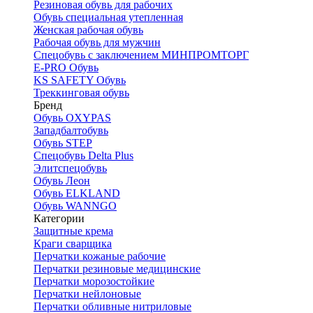
Резиновая обувь для рабочих
Обувь специальная утепленная
Женская рабочая обувь
Рабочая обувь для мужчин
Спецобувь с заключением МИНПРОМТОРГ
E-PRO Обувь
KS SAFETY Обувь
Треккинговая обувь
Бренд
Обувь OXYPAS
Западбалтобувь
Обувь STEP
Спецобувь Delta Plus
Элитспецобувь
Обувь Леон
Обувь ELKLAND
Обувь WANNGO
Категории
Защитные крема
Краги сварщика
Перчатки кожаные рабочие
Перчатки резиновые медицинские
Перчатки морозостойкие
Перчатки нейлоновые
Перчатки обливные нитриловые