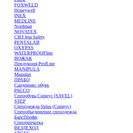
FOXWELD
Honeywell
INEX
MEDLINE
Nordman
NOVATEX
СИЗ Jeta Safety
PENTALAB
OXYPAS
WATERPROOFline
ВОЖАК
Продукция ProfLine
MANIPULA
Manulan
ПРАБО
Сардоникс обувь
РАССО
Спецобувь Сириус (SAVEL)
STEP
Спецодежда Sirius (Сириус)
Спецобъединение спецодежда
БарсПрофи
Спецперчатка
ВЕЗДЕХОД