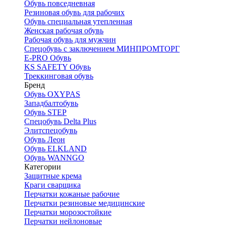
Обувь повседневная
Резиновая обувь для рабочих
Обувь специальная утепленная
Женская рабочая обувь
Рабочая обувь для мужчин
Спецобувь с заключением МИНПРОМТОРГ
E-PRO Обувь
KS SAFETY Обувь
Треккинговая обувь
Бренд
Обувь OXYPAS
Западбалтобувь
Обувь STEP
Спецобувь Delta Plus
Элитспецобувь
Обувь Леон
Обувь ELKLAND
Обувь WANNGO
Категории
Защитные крема
Краги сварщика
Перчатки кожаные рабочие
Перчатки резиновые медицинские
Перчатки морозостойкие
Перчатки нейлоновые