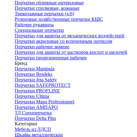
Перчатки обливные нитриловые
Перчатки спилковые, кожаные
Трикотажные перчатки (х/б)
Резиновые хозяйственные перчатки КЩС
Рабочие рукавицы
Специальные перчатки
Перчатки для защиты от механических воздействий
Перчатки акриловые со вспененным латексом
Перчатки рабочие зимние
Перчатки для защиты от растворов кислот и щелочей
Перчатки прорезиненные рабочие
Бренд
Перчатки Manipula
Перчатки Brodeks
Перчатки Jeta Safety
Перчатки SAFEPROTECT
Перчатки PROFLINE
Перчатки Ultima
Перчатки Мара Professionnel
Перчатки АМПАРО
ТД Спецперчатка
Перчатки Delta Plus
Категории
Мебель из ЛДСП
Шкафы металлические