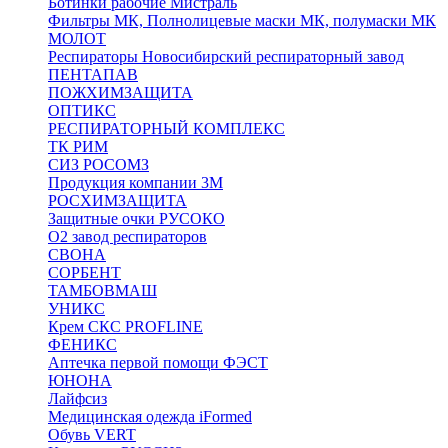
Ботинки рабочие Мистраль
Фильтры МК, Полнолицевые маски МК, полумаски МК
МОЛОТ
Респираторы Новосибирский респираторный завод
ПЕНТАПАВ
ПОЖХИМЗАЩИТА
ОПТИКС
РЕСПИРАТОРНЫЙ КОМПЛЕКС
ТК РИМ
СИЗ РОСОМЗ
Продукция компании 3M
РОСХИМЗАЩИТА
Защитные очки РУСОКО
О2 завод респираторов
СВОНА
СОРБЕНТ
ТАМБОВМАШ
УНИКС
Крем СКС PROFLINE
ФЕНИКС
Аптечка первой помощи ФЭСТ
ЮНОНА
Лайфсиз
Медицинская одежда iFormed
Обувь VERT