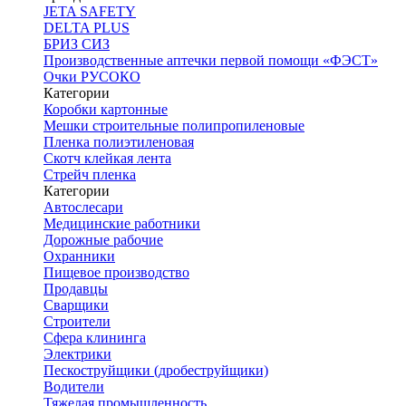
JETA SAFETY
DELTA PLUS
БРИЗ СИЗ
Производственные аптечки первой помощи «ФЭСТ»
Очки РУСОКО
Категории
Коробки картонные
Мешки строительные полипропиленовые
Пленка полиэтиленовая
Скотч клейкая лента
Стрейч пленка
Категории
Автослесари
Медицинские работники
Дорожные рабочие
Охранники
Пищевое производство
Продавцы
Сварщики
Строители
Сфера клининга
Электрики
Пескоструйщики (дробеструйщики)
Водители
Тяжелая промышленность