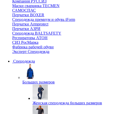
Компания РУССИЗ
Маски сварщика TECMEN
САМОСПАС
Перчатки BOXER
Спецодежда премиум и обувь iForm
Перчатки Armprotect
Перчатки АЗРИ
Спецодежда BALTSAFETY
Респираторы АТОН
СИЗ РосМарка
Фабрика рабочей обуви
Эксперт Спецодежда
Спецодежда
Больших размеров
Женская спецодежда больших размеров