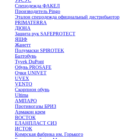
УРСУС
Спецодежда ФАКЕЛ
Производитель Pingo
Эталон спецодежда официальный дистрибьютор
PRIMATERRA
ДЮНА
Защита рук SAFEPROTECT
ЯШФ
Жанетт
Полумаски SPIROTEK
Балтобувь
Tyvek DuPont
Обувь PROSAFE
Очки UNIVET
UVEX
VENTO
Скорпион обувь
Ultima
АМПАРО
Противогазы БРИЗ
Армакон крем
ВОСТОК
ЕЛАНПЛАСТ СИЗ
ИСТОК
Кимрская фабрика им. Горького