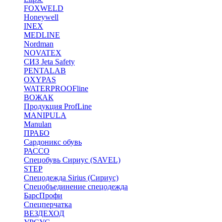
FOXWELD
Honeywell
INEX
MEDLINE
Nordman
NOVATEX
СИЗ Jeta Safety
PENTALAB
OXYPAS
WATERPROOFline
ВОЖАК
Продукция ProfLine
MANIPULA
Manulan
ПРАБО
Сардоникс обувь
РАССО
Спецобувь Сириус (SAVEL)
STEP
Спецодежда Sirius (Сириус)
Спецобъединение спецодежда
БарсПрофи
Спецперчатка
ВЕЗДЕХОД