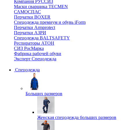
Компания РУССИЗ
Маски сварщика TECMEN
САМОСПАС
Перчатки BOXER
Спецодежда премиум и обувь iForm
Перчатки Armprotect
Перчатки АЗРИ
Спецодежда BALTSAFETY
Респираторы АТОН
СИЗ РосМарка
Фабрика рабочей обуви
Эксперт Спецодежда
Спецодежда
Больших размеров
Женская спецодежда больших размеров