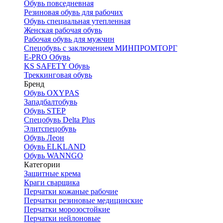
Обувь повседневная
Резиновая обувь для рабочих
Обувь специальная утепленная
Женская рабочая обувь
Рабочая обувь для мужчин
Спецобувь с заключением МИНПРОМТОРГ
E-PRO Обувь
KS SAFETY Обувь
Треккинговая обувь
Бренд
Обувь OXYPAS
Западбалтобувь
Обувь STEP
Спецобувь Delta Plus
Элитспецобувь
Обувь Леон
Обувь ELKLAND
Обувь WANNGO
Категории
Защитные крема
Краги сварщика
Перчатки кожаные рабочие
Перчатки резиновые медицинские
Перчатки морозостойкие
Перчатки нейлоновые