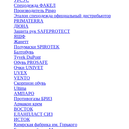
УРСУС
Спецодежда ФАКЕЛ
Производитель Pingo
Эталон спецодежда официальный дистрибьютор
PRIMATERRA
ДЮНА
Защита рук SAFEPROTECT
ЯШФ
Жанетт
Полумаски SPIROTEK
Балтобувь
Tyvek DuPont
Обувь PROSAFE
Очки UNIVET
UVEX
VENTO
Скорпион обувь
Ultima
АМПАРО
Противогазы БРИЗ
Армакон крем
ВОСТОК
ЕЛАНПЛАСТ СИЗ
ИСТОК
Кимрская фабрика им. Горького