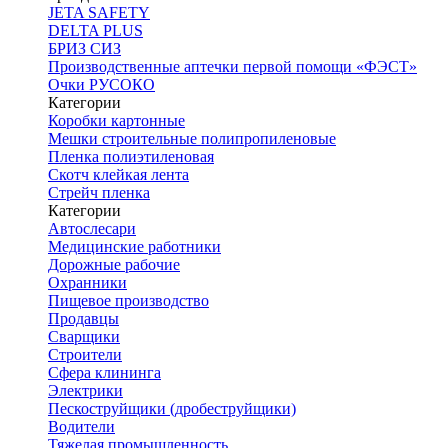
JETA SAFETY
DELTA PLUS
БРИЗ СИЗ
Производственные аптечки первой помощи «ФЭСТ»
Очки РУСОКО
Категории
Коробки картонные
Мешки строительные полипропиленовые
Пленка полиэтиленовая
Скотч клейкая лента
Стрейч пленка
Категории
Автослесари
Медицинские работники
Дорожные рабочие
Охранники
Пищевое производство
Продавцы
Сварщики
Строители
Сфера клининга
Электрики
Пескоструйщики (дробеструйщики)
Водители
Тяжелая промышленность