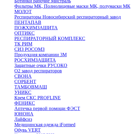
Ботинки рабочие Мистраль
Фильтры МК, Полнолицевые маски МК, полумаски МК
МОЛОТ
Респираторы Новосибирский респираторный завод
ПЕНТАПАВ
ПОЖХИМЗАЩИТА
ОПТИКС
РЕСПИРАТОРНЫЙ КОМПЛЕКС
ТК РИМ
СИЗ РОСОМЗ
Продукция компании 3M
РОСХИМЗАЩИТА
Защитные очки РУСОКО
О2 завод респираторов
СВОНА
СОРБЕНТ
ТАМБОВМАШ
УНИКС
Крем СКС PROFLINE
ФЕНИКС
Аптечка первой помощи ФЭСТ
ЮНОНА
Лайфсиз
Медицинская одежда iFormed
Обувь VERT