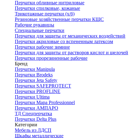
Перчатки обливные нитриловые
Перчатки спилковые, кожаные
Трикотажные перчатки (х/б)
Резиновые хозяйственные перчатки КЩС
Рабочие рукавицы
Специальные перчатки
Перчатки для защиты от механических воздействий
Перчатки акриловые со вспененным латексом
Перчатки рабочие зимние
Перчатки для защиты от растворов кислот и щелочей
Перчатки прорезиненные рабочие
Бренд
Перчатки Manipula
Перчатки Brodeks
Перчатки Jeta Safety
Перчатки SAFEPROTECT
Перчатки PROFLINE
Перчатки Ultima
Перчатки Мара Professionnel
Перчатки АМПАРО
ТД Спецперчатка
Перчатки Delta Plus
Категории
Мебель из ЛДСП
Шкафы металлические