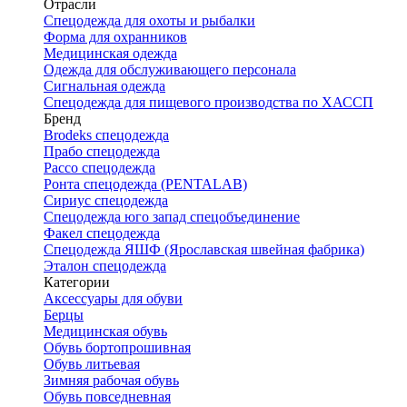
Отрасли
Спецодежда для охоты и рыбалки
Форма для охранников
Медицинская одежда
Одежда для обслуживающего персонала
Сигнальная одежда
Спецодежда для пищевого производства по ХАССП
Бренд
Brodeks спецодежда
Прабо спецодежда
Рассо спецодежда
Ронта спецодежда (PENTALAB)
Сириус спецодежда
Спецодежда юго запад спецобъединение
Факел спецодежда
Спецодежда ЯШФ (Ярославская швейная фабрика)
Эталон спецодежда
Категории
Аксессуары для обуви
Берцы
Медицинская обувь
Обувь бортопрошивная
Обувь литьевая
Зимняя рабочая обувь
Обувь повседневная