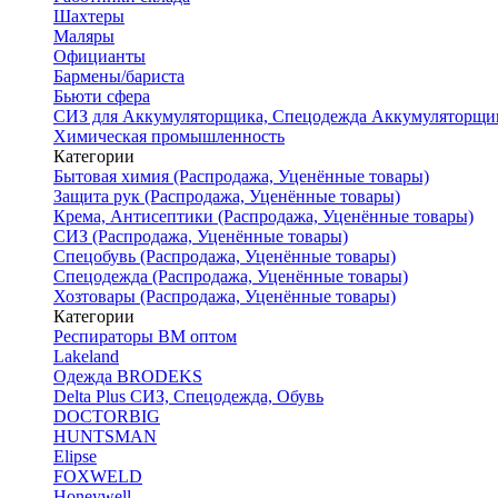
Шахтеры
Маляры
Официанты
Бармены/бариста
Бьюти сфера
СИЗ для Аккумуляторщика, Спецодежда Аккумуляторщи
Химическая промышленность
Категории
Бытовая химия (Распродажа, Уценённые товары)
Защита рук (Распродажа, Уценённые товары)
Крема, Антисептики (Распродажа, Уценённые товары)
СИЗ (Распродажа, Уценённые товары)
Спецобувь (Распродажа, Уценённые товары)
Спецодежда (Распродажа, Уценённые товары)
Хозтовары (Распродажа, Уценённые товары)
Категории
Респираторы ВМ оптом
Lakeland
Одежда BRODEKS
Delta Plus СИЗ, Спецодежда, Обувь
DOCTORBIG
HUNTSMAN
Elipse
FOXWELD
Honeywell