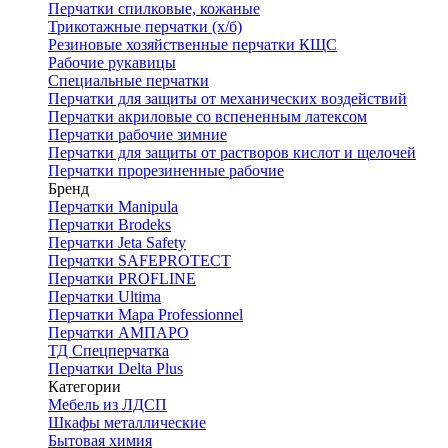
Перчатки спилковые, кожаные
Трикотажные перчатки (х/б)
Резиновые хозяйственные перчатки КЩС
Рабочие рукавицы
Специальные перчатки
Перчатки для защиты от механических воздействий
Перчатки акриловые со вспененным латексом
Перчатки рабочие зимние
Перчатки для защиты от растворов кислот и щелочей
Перчатки прорезиненные рабочие
Бренд
Перчатки Manipula
Перчатки Brodeks
Перчатки Jeta Safety
Перчатки SAFEPROTECT
Перчатки PROFLINE
Перчатки Ultima
Перчатки Мара Professionnel
Перчатки АМПАРО
ТД Спецперчатка
Перчатки Delta Plus
Категории
Мебель из ЛДСП
Шкафы металлические
Бытовая химия