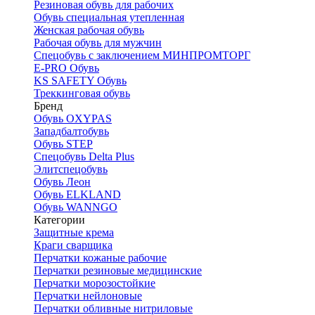
Резиновая обувь для рабочих
Обувь специальная утепленная
Женская рабочая обувь
Рабочая обувь для мужчин
Спецобувь с заключением МИНПРОМТОРГ
E-PRO Обувь
KS SAFETY Обувь
Треккинговая обувь
Бренд
Обувь OXYPAS
Западбалтобувь
Обувь STEP
Спецобувь Delta Plus
Элитспецобувь
Обувь Леон
Обувь ELKLAND
Обувь WANNGO
Категории
Защитные крема
Краги сварщика
Перчатки кожаные рабочие
Перчатки резиновые медицинские
Перчатки морозостойкие
Перчатки нейлоновые
Перчатки обливные нитриловые