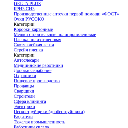
DELTA PLUS
БРИЗ СИЗ
Производственные аптечки первой помощи «ФЭСТ»
Очки РУСОКО
Категории
Коробки картонные
Мешки строительные полипропиленовые
Пленка полиэтиленовая
Скотч клейкая лента
Стрейч пленка
Категории
Автослесари
Медицинские работники
Дорожные рабочие
Охранники
Пищевое производство
Продавцы
Сварщики
Строители
Сфера клининга
Электрики
Пескоструйщики (дробеструйщики)
Водители
Тяжелая промышленность
Работники склада