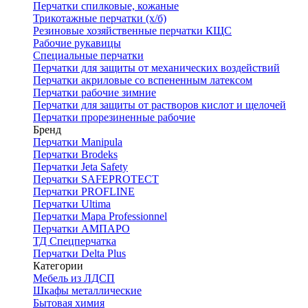
Перчатки спилковые, кожаные
Трикотажные перчатки (х/б)
Резиновые хозяйственные перчатки КЩС
Рабочие рукавицы
Специальные перчатки
Перчатки для защиты от механических воздействий
Перчатки акриловые со вспененным латексом
Перчатки рабочие зимние
Перчатки для защиты от растворов кислот и щелочей
Перчатки прорезиненные рабочие
Бренд
Перчатки Manipula
Перчатки Brodeks
Перчатки Jeta Safety
Перчатки SAFEPROTECT
Перчатки PROFLINE
Перчатки Ultima
Перчатки Мара Professionnel
Перчатки АМПАРО
ТД Спецперчатка
Перчатки Delta Plus
Категории
Мебель из ЛДСП
Шкафы металлические
Бытовая химия