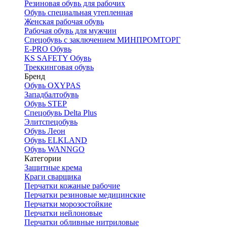
Резиновая обувь для рабочих
Обувь специальная утепленная
Женская рабочая обувь
Рабочая обувь для мужчин
Спецобувь с заключением МИНПРОМТОРГ
E-PRO Обувь
KS SAFETY Обувь
Треккинговая обувь
Бренд
Обувь OXYPAS
Западбалтобувь
Обувь STEP
Спецобувь Delta Plus
Элитспецобувь
Обувь Леон
Обувь ELKLAND
Обувь WANNGO
Категории
Защитные крема
Краги сварщика
Перчатки кожаные рабочие
Перчатки резиновые медицинские
Перчатки морозостойкие
Перчатки нейлоновые
Перчатки обливные нитриловые