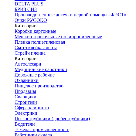
DELTA PLUS
БРИЗ СИЗ
Производственные аптечки первой помощи «ФЭСТ»
Очки РУСОКО
Категории
Коробки картонные
Мешки строительные полипропиленовые
Пленка полиэтиленовая
Скотч клейкая лента
Стрейч пленка
Категории
Автослесари
Медицинские работники
Дорожные рабочие
Охранники
Пищевое производство
Продавцы
Сварщики
Строители
Сфера клининга
Электрики
Пескоструйщики (дробеструйщики)
Водители
Тяжелая промышленность
Работники склада