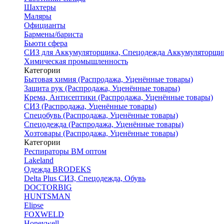
Шахтеры
Маляры
Официанты
Бармены/бариста
Бьюти сфера
СИЗ для Аккумуляторщика, Спецодежда Аккумуляторщи
Химическая промышленность
Категории
Бытовая химия (Распродажа, Уценённые товары)
Защита рук (Распродажа, Уценённые товары)
Крема, Антисептики (Распродажа, Уценённые товары)
СИЗ (Распродажа, Уценённые товары)
Спецобувь (Распродажа, Уценённые товары)
Спецодежда (Распродажа, Уценённые товары)
Хозтовары (Распродажа, Уценённые товары)
Категории
Респираторы ВМ оптом
Lakeland
Одежда BRODEKS
Delta Plus СИЗ, Спецодежда, Обувь
DOCTORBIG
HUNTSMAN
Elipse
FOXWELD
Honeywell