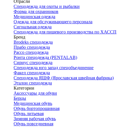
Отрасли
Спецодежда для охоты и рыбалки
Форма для охранников
Медицинская одежда
Одежда для обслуживающего персонала
Сигнальная одежда
Спецодежда для пищевого производства по ХАССП
Бренд
Brodeks спецодежда
Прабо спецодежда
Рассо спецодежда
Ронта спецодежда (PENTALAB)
Сириус спецодежда
Спецодежда юго запад спецобъединение
Факел спецодежда
Спецодежда ЯШФ (Ярославская швейная фабрика)
Эталон спецодежда
Категории
Аксессуары для обуви
Берцы
Медицинская обувь
Обувь бортопрошивная
Обувь литьевая
Зимняя рабочая обувь
Обувь повседневная