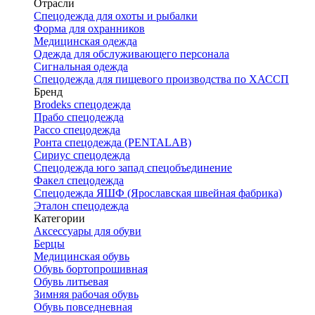
Отрасли
Спецодежда для охоты и рыбалки
Форма для охранников
Медицинская одежда
Одежда для обслуживающего персонала
Сигнальная одежда
Спецодежда для пищевого производства по ХАССП
Бренд
Brodeks спецодежда
Прабо спецодежда
Рассо спецодежда
Ронта спецодежда (PENTALAB)
Сириус спецодежда
Спецодежда юго запад спецобъединение
Факел спецодежда
Спецодежда ЯШФ (Ярославская швейная фабрика)
Эталон спецодежда
Категории
Аксессуары для обуви
Берцы
Медицинская обувь
Обувь бортопрошивная
Обувь литьевая
Зимняя рабочая обувь
Обувь повседневная