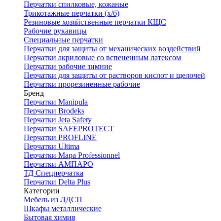
Перчатки спилковые, кожаные
Трикотажные перчатки (х/б)
Резиновые хозяйственные перчатки КЩС
Рабочие рукавицы
Специальные перчатки
Перчатки для защиты от механических воздействий
Перчатки акриловые со вспененным латексом
Перчатки рабочие зимние
Перчатки для защиты от растворов кислот и щелочей
Перчатки прорезиненные рабочие
Бренд
Перчатки Manipula
Перчатки Brodeks
Перчатки Jeta Safety
Перчатки SAFEPROTECT
Перчатки PROFLINE
Перчатки Ultima
Перчатки Мара Professionnel
Перчатки АМПАРО
ТД Спецперчатка
Перчатки Delta Plus
Категории
Мебель из ЛДСП
Шкафы металлические
Бытовая химия