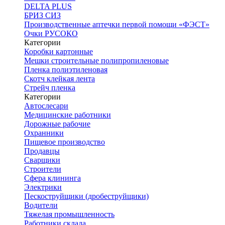
DELTA PLUS
БРИЗ СИЗ
Производственные аптечки первой помощи «ФЭСТ»
Очки РУСОКО
Категории
Коробки картонные
Мешки строительные полипропиленовые
Пленка полиэтиленовая
Скотч клейкая лента
Стрейч пленка
Категории
Автослесари
Медицинские работники
Дорожные рабочие
Охранники
Пищевое производство
Продавцы
Сварщики
Строители
Сфера клининга
Электрики
Пескоструйщики (дробеструйщики)
Водители
Тяжелая промышленность
Работники склада