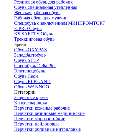
Резиновая обувь для рабочих
Обувь специальная утепленная
Женская рабочая обувь
Рабочая обувь для мужчин
Спецобувь с заключением МИНПРОМТОРГ
E-PRO Обувь
KS SAFETY Обувь
Треккинговая обувь
Бренд
Обувь OXYPAS
Западбалтобувь
Обувь STEP
Спецобувь Delta Plus
Элитспецобувь
Обувь Леон
Обувь ELKLAND
Обувь WANNGO
Категории
Защитные крема
Краги сварщика
Перчатки кожаные рабочие
Перчатки резиновые медицинские
Перчатки морозостойкие
Перчатки нейлоновые
Перчатки обливные нитриловые