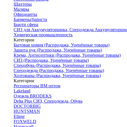
Шахтеры
Маляры
Официанты
Бармены/бариста
Бьюти сфера
СИЗ для Аккумуляторщика, Спецодежда Аккумуляторщи
Химическая промышленность
Категории
Бытовая химия (Распродажа, Уценённые товары)
Защита рук (Распродажа, Уценённые товары)
Крема, Антисептики (Распродажа, Уценённые товары)
СИЗ (Распродажа, Уценённые товары)
Спецобувь (Распродажа, Уценённые товары)
Спецодежда (Распродажа, Уценённые товары)
Хозтовары (Распродажа, Уценённые товары)
Категории
Респираторы ВМ оптом
Lakeland
Одежда BRODEKS
Delta Plus СИЗ, Спецодежда, Обувь
DOCTORBIG
HUNTSMAN
Elipse
FOXWELD
Honeywell