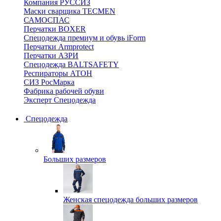
Компания РУССИЗ
Маски сварщика TECMEN
САМОСПАС
Перчатки BOXER
Спецодежда премиум и обувь iForm
Перчатки Armprotect
Перчатки АЗРИ
Спецодежда BALTSAFETY
Респираторы АТОН
СИЗ РосМарка
Фабрика рабочей обуви
Эксперт Спецодежда
Спецодежда
Больших размеров
Женская спецодежда больших размеров