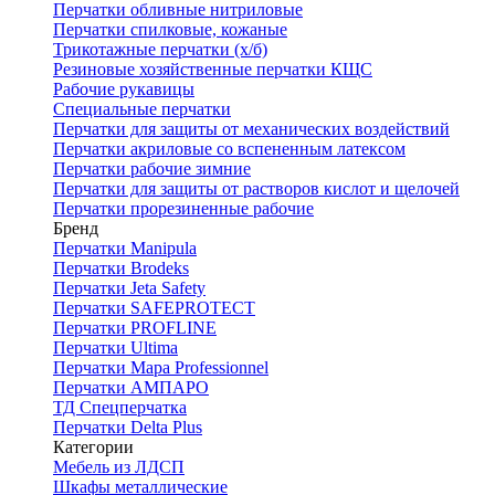
Перчатки обливные нитриловые
Перчатки спилковые, кожаные
Трикотажные перчатки (х/б)
Резиновые хозяйственные перчатки КЩС
Рабочие рукавицы
Специальные перчатки
Перчатки для защиты от механических воздействий
Перчатки акриловые со вспененным латексом
Перчатки рабочие зимние
Перчатки для защиты от растворов кислот и щелочей
Перчатки прорезиненные рабочие
Бренд
Перчатки Manipula
Перчатки Brodeks
Перчатки Jeta Safety
Перчатки SAFEPROTECT
Перчатки PROFLINE
Перчатки Ultima
Перчатки Мара Professionnel
Перчатки АМПАРО
ТД Спецперчатка
Перчатки Delta Plus
Категории
Мебель из ЛДСП
Шкафы металлические