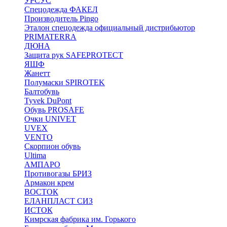
УРСУС
Спецодежда ФАКЕЛ
Производитель Pingo
Эталон спецодежда официальный дистрибьютор
PRIMATERRA
ДЮНА
Защита рук SAFEPROTECT
ЯШФ
Жанетт
Полумаски SPIROTEK
Балтобувь
Tyvek DuPont
Обувь PROSAFE
Очки UNIVET
UVEX
VENTO
Скорпион обувь
Ultima
АМПАРО
Противогазы БРИЗ
Армакон крем
ВОСТОК
ЕЛАНПЛАСТ СИЗ
ИСТОК
Кимрская фабрика им. Горького