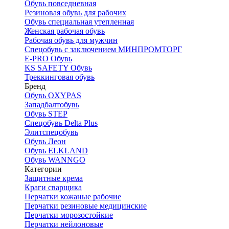
Обувь повседневная
Резиновая обувь для рабочих
Обувь специальная утепленная
Женская рабочая обувь
Рабочая обувь для мужчин
Спецобувь с заключением МИНПРОМТОРГ
E-PRO Обувь
KS SAFETY Обувь
Треккинговая обувь
Бренд
Обувь OXYPAS
Западбалтобувь
Обувь STEP
Спецобувь Delta Plus
Элитспецобувь
Обувь Леон
Обувь ELKLAND
Обувь WANNGO
Категории
Защитные крема
Краги сварщика
Перчатки кожаные рабочие
Перчатки резиновые медицинские
Перчатки морозостойкие
Перчатки нейлоновые