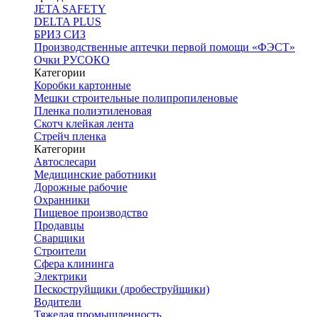
JETA SAFETY
DELTA PLUS
БРИЗ СИЗ
Производственные аптечки первой помощи «ФЭСТ»
Очки РУСОКО
Категории
Коробки картонные
Мешки строительные полипропиленовые
Пленка полиэтиленовая
Скотч клейкая лента
Стрейч пленка
Категории
Автослесари
Медицинские работники
Дорожные рабочие
Охранники
Пищевое производство
Продавцы
Сварщики
Строители
Сфера клининга
Электрики
Пескоструйщики (дробеструйщики)
Водители
Тяжелая промышленность