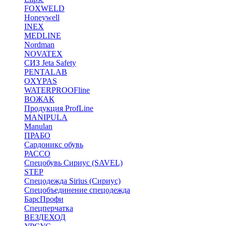
FOXWELD
Honeywell
INEX
MEDLINE
Nordman
NOVATEX
СИЗ Jeta Safety
PENTALAB
OXYPAS
WATERPROOFline
ВОЖАК
Продукция ProfLine
MANIPULA
Manulan
ПРАБО
Сардоникс обувь
РАССО
Спецобувь Сириус (SAVEL)
STEP
Спецодежда Sirius (Сириус)
Спецобъединение спецодежда
БарсПрофи
Спецперчатка
ВЕЗДЕХОД