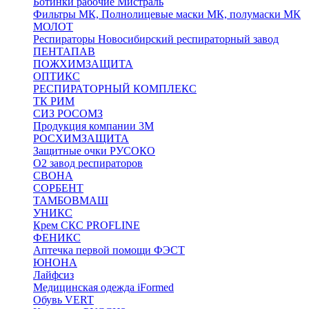
Ботинки рабочие Мистраль
Фильтры МК, Полнолицевые маски МК, полумаски МК
МОЛОТ
Респираторы Новосибирский респираторный завод
ПЕНТАПАВ
ПОЖХИМЗАЩИТА
ОПТИКС
РЕСПИРАТОРНЫЙ КОМПЛЕКС
ТК РИМ
СИЗ РОСОМЗ
Продукция компании 3M
РОСХИМЗАЩИТА
Защитные очки РУСОКО
О2 завод респираторов
СВОНА
СОРБЕНТ
ТАМБОВМАШ
УНИКС
Крем СКС PROFLINE
ФЕНИКС
Аптечка первой помощи ФЭСТ
ЮНОНА
Лайфсиз
Медицинская одежда iFormed
Обувь VERT