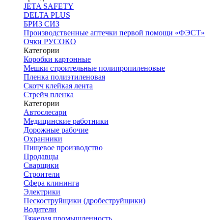
JETA SAFETY
DELTA PLUS
БРИЗ СИЗ
Производственные аптечки первой помощи «ФЭСТ»
Очки РУСОКО
Категории
Коробки картонные
Мешки строительные полипропиленовые
Пленка полиэтиленовая
Скотч клейкая лента
Стрейч пленка
Категории
Автослесари
Медицинские работники
Дорожные рабочие
Охранники
Пищевое производство
Продавцы
Сварщики
Строители
Сфера клининга
Электрики
Пескоструйщики (дробеструйщики)
Водители
Тяжелая промышленность