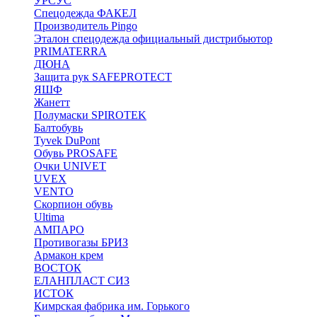
УРСУС
Спецодежда ФАКЕЛ
Производитель Pingo
Эталон спецодежда официальный дистрибьютор
PRIMATERRA
ДЮНА
Защита рук SAFEPROTECT
ЯШФ
Жанетт
Полумаски SPIROTEK
Балтобувь
Tyvek DuPont
Обувь PROSAFE
Очки UNIVET
UVEX
VENTO
Скорпион обувь
Ultima
АМПАРО
Противогазы БРИЗ
Армакон крем
ВОСТОК
ЕЛАНПЛАСТ СИЗ
ИСТОК
Кимрская фабрика им. Горького