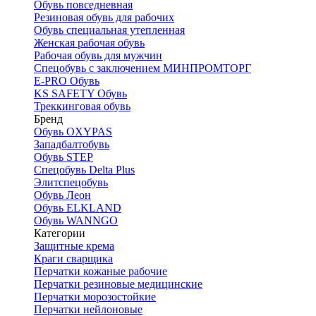
Обувь повседневная
Резиновая обувь для рабочих
Обувь специальная утепленная
Женская рабочая обувь
Рабочая обувь для мужчин
Спецобувь с заключением МИНПРОМТОРГ
E-PRO Обувь
KS SAFETY Обувь
Треккинговая обувь
Бренд
Обувь OXYPAS
Западбалтобувь
Обувь STEP
Спецобувь Delta Plus
Элитспецобувь
Обувь Леон
Обувь ELKLAND
Обувь WANNGO
Категории
Защитные крема
Краги сварщика
Перчатки кожаные рабочие
Перчатки резиновые медицинские
Перчатки морозостойкие
Перчатки нейлоновые