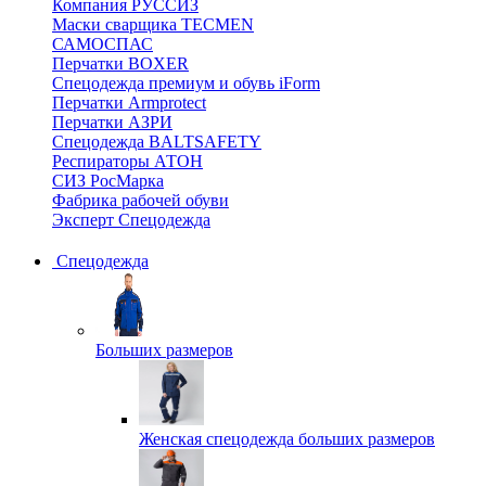
Компания РУССИЗ
Маски сварщика TECMEN
САМОСПАС
Перчатки BOXER
Спецодежда премиум и обувь iForm
Перчатки Armprotect
Перчатки АЗРИ
Спецодежда BALTSAFETY
Респираторы АТОН
СИЗ РосМарка
Фабрика рабочей обуви
Эксперт Спецодежда
Спецодежда
Больших размеров
Женская спецодежда больших размеров