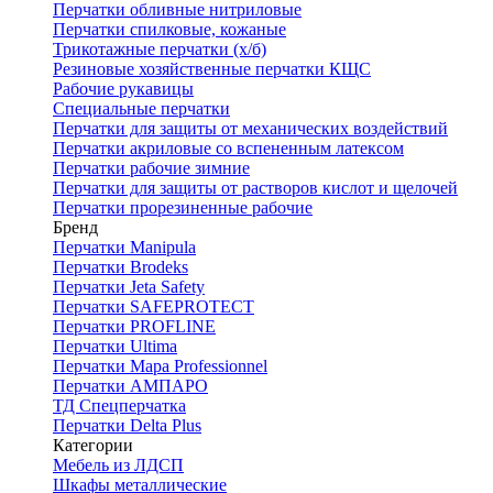
Перчатки обливные нитриловые
Перчатки спилковые, кожаные
Трикотажные перчатки (х/б)
Резиновые хозяйственные перчатки КЩС
Рабочие рукавицы
Специальные перчатки
Перчатки для защиты от механических воздействий
Перчатки акриловые со вспененным латексом
Перчатки рабочие зимние
Перчатки для защиты от растворов кислот и щелочей
Перчатки прорезиненные рабочие
Бренд
Перчатки Manipula
Перчатки Brodeks
Перчатки Jeta Safety
Перчатки SAFEPROTECT
Перчатки PROFLINE
Перчатки Ultima
Перчатки Мара Professionnel
Перчатки АМПАРО
ТД Спецперчатка
Перчатки Delta Plus
Категории
Мебель из ЛДСП
Шкафы металлические