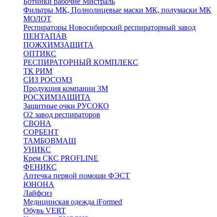
Ботинки рабочие Мистраль
Фильтры МК, Полнолицевые маски МК, полумаски МК
МОЛОТ
Респираторы Новосибирский респираторный завод
ПЕНТАПАВ
ПОЖХИМЗАЩИТА
ОПТИКС
РЕСПИРАТОРНЫЙ КОМПЛЕКС
ТК РИМ
СИЗ РОСОМЗ
Продукция компании 3M
РОСХИМЗАЩИТА
Защитные очки РУСОКО
О2 завод респираторов
СВОНА
СОРБЕНТ
ТАМБОВМАШ
УНИКС
Крем СКС PROFLINE
ФЕНИКС
Аптечка первой помощи ФЭСТ
ЮНОНА
Лайфсиз
Медицинская одежда iFormed
Обувь VERT