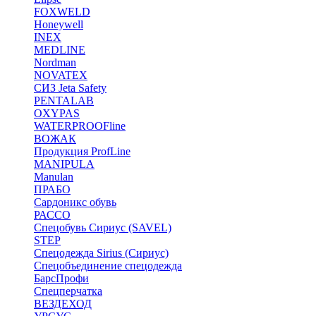
FOXWELD
Honeywell
INEX
MEDLINE
Nordman
NOVATEX
СИЗ Jeta Safety
PENTALAB
OXYPAS
WATERPROOFline
ВОЖАК
Продукция ProfLine
MANIPULA
Manulan
ПРАБО
Сардоникс обувь
РАССО
Спецобувь Сириус (SAVEL)
STEP
Спецодежда Sirius (Сириус)
Спецобъединение спецодежда
БарсПрофи
Спецперчатка
ВЕЗДЕХОД