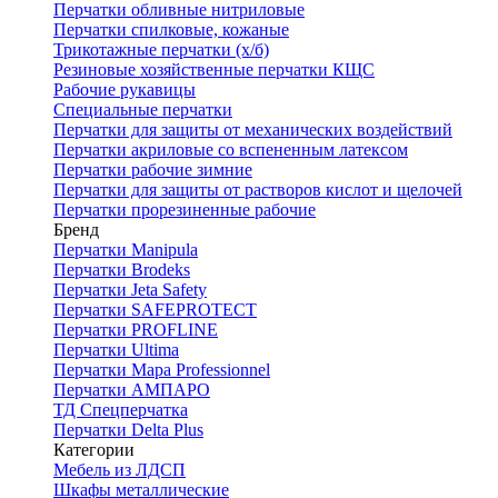
Перчатки обливные нитриловые
Перчатки спилковые, кожаные
Трикотажные перчатки (х/б)
Резиновые хозяйственные перчатки КЩС
Рабочие рукавицы
Специальные перчатки
Перчатки для защиты от механических воздействий
Перчатки акриловые со вспененным латексом
Перчатки рабочие зимние
Перчатки для защиты от растворов кислот и щелочей
Перчатки прорезиненные рабочие
Бренд
Перчатки Manipula
Перчатки Brodeks
Перчатки Jeta Safety
Перчатки SAFEPROTECT
Перчатки PROFLINE
Перчатки Ultima
Перчатки Мара Professionnel
Перчатки АМПАРО
ТД Спецперчатка
Перчатки Delta Plus
Категории
Мебель из ЛДСП
Шкафы металлические