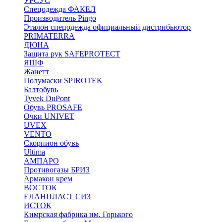
УРСУС
Спецодежда ФАКЕЛ
Производитель Pingo
Эталон спецодежда официальный дистрибьютор
PRIMATERRA
ДЮНА
Защита рук SAFEPROTECT
ЯШФ
Жанетт
Полумаски SPIROTEK
Балтобувь
Tyvek DuPont
Обувь PROSAFE
Очки UNIVET
UVEX
VENTO
Скорпион обувь
Ultima
АМПАРО
Противогазы БРИЗ
Армакон крем
ВОСТОК
ЕЛАНПЛАСТ СИЗ
ИСТОК
Кимрская фабрика им. Горького