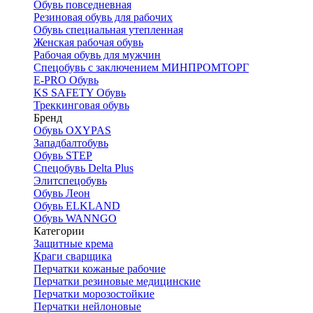
Обувь повседневная
Резиновая обувь для рабочих
Обувь специальная утепленная
Женская рабочая обувь
Рабочая обувь для мужчин
Спецобувь с заключением МИНПРОМТОРГ
E-PRO Обувь
KS SAFETY Обувь
Треккинговая обувь
Бренд
Обувь OXYPAS
Западбалтобувь
Обувь STEP
Спецобувь Delta Plus
Элитспецобувь
Обувь Леон
Обувь ELKLAND
Обувь WANNGO
Категории
Защитные крема
Краги сварщика
Перчатки кожаные рабочие
Перчатки резиновые медицинские
Перчатки морозостойкие
Перчатки нейлоновые