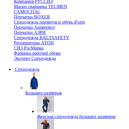
Компания РУССИЗ
Маски сварщика TECMEN
САМОСПАС
Перчатки BOXER
Спецодежда премиум и обувь iForm
Перчатки Armprotect
Перчатки АЗРИ
Спецодежда BALTSAFETY
Респираторы АТОН
СИЗ РосМарка
Фабрика рабочей обуви
Эксперт Спецодежда
Спецодежда
Больших размеров
Женская спецодежда больших размеров