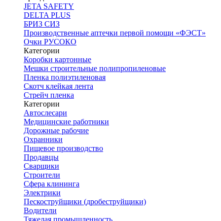
JETA SAFETY
DELTA PLUS
БРИЗ СИЗ
Производственные аптечки первой помощи «ФЭСТ»
Очки РУСОКО
Категории
Коробки картонные
Мешки строительные полипропиленовые
Пленка полиэтиленовая
Скотч клейкая лента
Стрейч пленка
Категории
Автослесари
Медицинские работники
Дорожные рабочие
Охранники
Пищевое производство
Продавцы
Сварщики
Строители
Сфера клининга
Электрики
Пескоструйщики (дробеструйщики)
Водители
Тяжелая промышленность