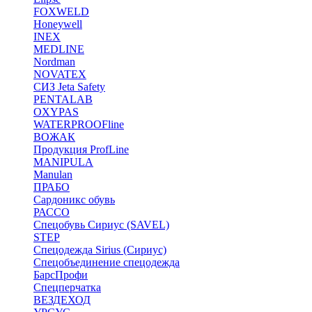
FOXWELD
Honeywell
INEX
MEDLINE
Nordman
NOVATEX
СИЗ Jeta Safety
PENTALAB
OXYPAS
WATERPROOFline
ВОЖАК
Продукция ProfLine
MANIPULA
Manulan
ПРАБО
Сардоникс обувь
РАССО
Спецобувь Сириус (SAVEL)
STEP
Спецодежда Sirius (Сириус)
Спецобъединение спецодежда
БарсПрофи
Спецперчатка
ВЕЗДЕХОД