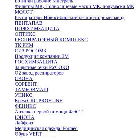
Ботинки рабочие Мистраль
Фильтры МК, Полнолицевые маски МК, полумаски МК
МОЛОТ
Респираторы Новосибирский респираторный завод
ПЕНТАПАВ
ПОЖХИМЗАЩИТА
ОПТИКС
РЕСПИРАТОРНЫЙ КОМПЛЕКС
ТК РИМ
СИЗ РОСОМЗ
Продукция компании 3M
РОСХИМЗАЩИТА
Защитные очки РУСОКО
О2 завод респираторов
СВОНА
СОРБЕНТ
ТАМБОВМАШ
УНИКС
Крем СКС PROFLINE
ФЕНИКС
Аптечка первой помощи ФЭСТ
ЮНОНА
Лайфсиз
Медицинская одежда iFormed
Обувь VERT