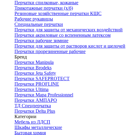
Перчатки спилковые, кожаные
Трикотажные перчатки (х/б)
Резиновые хозяйственные перчатки КЩС
Рабочие рукавицы
Специальные перчатки
Перчатки для защиты от механических воздействий
Перчатки акриловые со вспененным латексом
Перчатки рабочие зимние
Перчатки для защиты от растворов кислот и щелочей
Перчатки прорезиненные рабочие
Бренд
Перчатки Manipula
Перчатки Brodeks
Перчатки Jeta Safety
Перчатки SAFEPROTECT
Перчатки PROFLINE
Перчатки Ultima
Перчатки Мара Professionnel
Перчатки АМПАРО
ТД Спецперчатка
Перчатки Delta Plus
Категории
Мебель из ЛДСП
Шкафы металлические
Бытовая химия