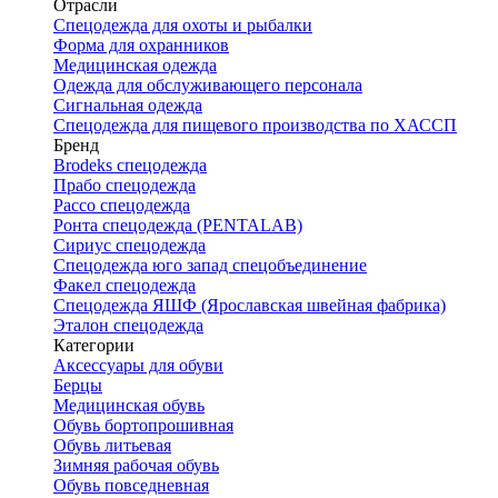
Отрасли
Спецодежда для охоты и рыбалки
Форма для охранников
Медицинская одежда
Одежда для обслуживающего персонала
Сигнальная одежда
Спецодежда для пищевого производства по ХАССП
Бренд
Brodeks спецодежда
Прабо спецодежда
Рассо спецодежда
Ронта спецодежда (PENTALAB)
Сириус спецодежда
Спецодежда юго запад спецобъединение
Факел спецодежда
Спецодежда ЯШФ (Ярославская швейная фабрика)
Эталон спецодежда
Категории
Аксессуары для обуви
Берцы
Медицинская обувь
Обувь бортопрошивная
Обувь литьевая
Зимняя рабочая обувь
Обувь повседневная