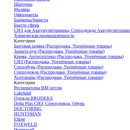
Шахтеры
Маляры
Официанты
Бармены/бариста
Бьюти сфера
СИЗ для Аккумуляторщика, Спецодежда Аккумуляторщи
Химическая промышленность
Категории
Бытовая химия (Распродажа, Уценённые товары)
Защита рук (Распродажа, Уценённые товары)
Крема, Антисептики (Распродажа, Уценённые товары)
СИЗ (Распродажа, Уценённые товары)
Спецобувь (Распродажа, Уценённые товары)
Спецодежда (Распродажа, Уценённые товары)
Хозтовары (Распродажа, Уценённые товары)
Категории
Респираторы ВМ оптом
Lakeland
Одежда BRODEKS
Delta Plus СИЗ, Спецодежда, Обувь
DOCTORBIG
HUNTSMAN
Elipse
FOXWELD
Honeywell