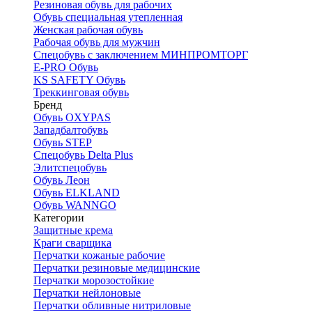
Резиновая обувь для рабочих
Обувь специальная утепленная
Женская рабочая обувь
Рабочая обувь для мужчин
Спецобувь с заключением МИНПРОМТОРГ
E-PRO Обувь
KS SAFETY Обувь
Треккинговая обувь
Бренд
Обувь OXYPAS
Западбалтобувь
Обувь STEP
Спецобувь Delta Plus
Элитспецобувь
Обувь Леон
Обувь ELKLAND
Обувь WANNGO
Категории
Защитные крема
Краги сварщика
Перчатки кожаные рабочие
Перчатки резиновые медицинские
Перчатки морозостойкие
Перчатки нейлоновые
Перчатки обливные нитриловые