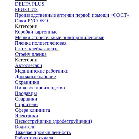
DELTA PLUS
БРИЗ СИЗ
Производственные аптечки первой помощи «ФЭСТ»
Очки РУСОКО
Категории
Коробки картонные
Мешки строительные полипропиленовые
Пленка полиэтиленовая
Скотч клейкая лента
Стрейч пленка
Категории
Автослесари
Медицинские работники
Дорожные рабочие
Охранники
Пищевое производство
Продавцы
Сварщики
Строители
Сфера клининга
Электрики
Пескоструйщики (дробеструйщики)
Водители
Тяжелая промышленность
Работники склада