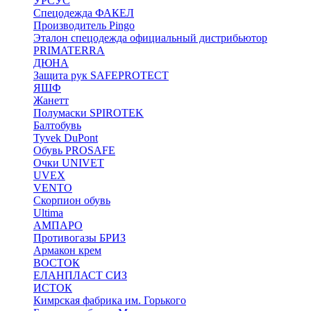
УРСУС
Спецодежда ФАКЕЛ
Производитель Pingo
Эталон спецодежда официальный дистрибьютор
PRIMATERRA
ДЮНА
Защита рук SAFEPROTECT
ЯШФ
Жанетт
Полумаски SPIROTEK
Балтобувь
Tyvek DuPont
Обувь PROSAFE
Очки UNIVET
UVEX
VENTO
Скорпион обувь
Ultima
АМПАРО
Противогазы БРИЗ
Армакон крем
ВОСТОК
ЕЛАНПЛАСТ СИЗ
ИСТОК
Кимрская фабрика им. Горького