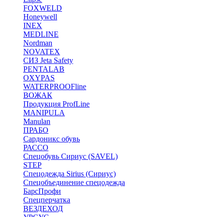
FOXWELD
Honeywell
INEX
MEDLINE
Nordman
NOVATEX
СИЗ Jeta Safety
PENTALAB
OXYPAS
WATERPROOFline
ВОЖАК
Продукция ProfLine
MANIPULA
Manulan
ПРАБО
Сардоникс обувь
РАССО
Спецобувь Сириус (SAVEL)
STEP
Спецодежда Sirius (Сириус)
Спецобъединение спецодежда
БарсПрофи
Спецперчатка
ВЕЗДЕХОД