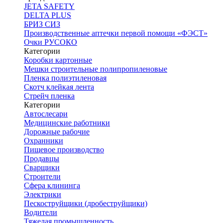
JETA SAFETY
DELTA PLUS
БРИЗ СИЗ
Производственные аптечки первой помощи «ФЭСТ»
Очки РУСОКО
Категории
Коробки картонные
Мешки строительные полипропиленовые
Пленка полиэтиленовая
Скотч клейкая лента
Стрейч пленка
Категории
Автослесари
Медицинские работники
Дорожные рабочие
Охранники
Пищевое производство
Продавцы
Сварщики
Строители
Сфера клининга
Электрики
Пескоструйщики (дробеструйщики)
Водители
Тяжелая промышленность