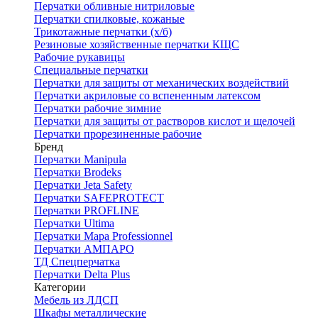
Перчатки обливные нитриловые
Перчатки спилковые, кожаные
Трикотажные перчатки (х/б)
Резиновые хозяйственные перчатки КЩС
Рабочие рукавицы
Специальные перчатки
Перчатки для защиты от механических воздействий
Перчатки акриловые со вспененным латексом
Перчатки рабочие зимние
Перчатки для защиты от растворов кислот и щелочей
Перчатки прорезиненные рабочие
Бренд
Перчатки Manipula
Перчатки Brodeks
Перчатки Jeta Safety
Перчатки SAFEPROTECT
Перчатки PROFLINE
Перчатки Ultima
Перчатки Мара Professionnel
Перчатки АМПАРО
ТД Спецперчатка
Перчатки Delta Plus
Категории
Мебель из ЛДСП
Шкафы металлические