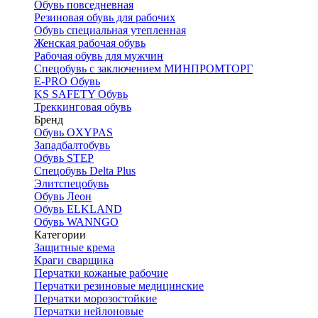
Обувь повседневная
Резиновая обувь для рабочих
Обувь специальная утепленная
Женская рабочая обувь
Рабочая обувь для мужчин
Спецобувь с заключением МИНПРОМТОРГ
E-PRO Обувь
KS SAFETY Обувь
Треккинговая обувь
Бренд
Обувь OXYPAS
Западбалтобувь
Обувь STEP
Спецобувь Delta Plus
Элитспецобувь
Обувь Леон
Обувь ELKLAND
Обувь WANNGO
Категории
Защитные крема
Краги сварщика
Перчатки кожаные рабочие
Перчатки резиновые медицинские
Перчатки морозостойкие
Перчатки нейлоновые