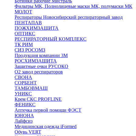
Ботинки рабочие Мистраль
Фильтры МК, Полнолицевые маски МК, полумаски МК
МОЛОТ
Респираторы Новосибирский респираторный завод
ПЕНТАПАВ
ПОЖХИМЗАЩИТА
ОПТИКС
РЕСПИРАТОРНЫЙ КОМПЛЕКС
ТК РИМ
СИЗ РОСОМЗ
Продукция компании 3M
РОСХИМЗАЩИТА
Защитные очки РУСОКО
О2 завод респираторов
СВОНА
СОРБЕНТ
ТАМБОВМАШ
УНИКС
Крем СКС PROFLINE
ФЕНИКС
Аптечка первой помощи ФЭСТ
ЮНОНА
Лайфсиз
Медицинская одежда iFormed
Обувь VERT