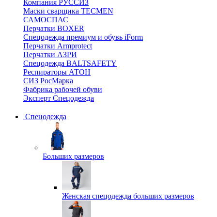
Компания РУССИЗ
Маски сварщика TECMEN
САМОСПАС
Перчатки BOXER
Спецодежда премиум и обувь iForm
Перчатки Armprotect
Перчатки АЗРИ
Спецодежда BALTSAFETY
Респираторы АТОН
СИЗ РосМарка
Фабрика рабочей обуви
Эксперт Спецодежда
Спецодежда
Больших размеров
Женская спецодежда больших размеров