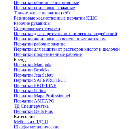
Перчатки обливные нитриловые
Перчатки спилковые, кожаные
Трикотажные перчатки (х/б)
Резиновые хозяйственные перчатки КЩС
Рабочие рукавицы
Специальные перчатки
Перчатки для защиты от механических воздействий
Перчатки акриловые со вспененным латексом
Перчатки рабочие зимние
Перчатки для защиты от растворов кислот и щелочей
Перчатки прорезиненные рабочие
Бренд
Перчатки Manipula
Перчатки Brodeks
Перчатки Jeta Safety
Перчатки SAFEPROTECT
Перчатки PROFLINE
Перчатки Ultima
Перчатки Мара Professionnel
Перчатки АМПАРО
ТД Спецперчатка
Перчатки Delta Plus
Категории
Мебель из ЛДСП
Шкафы металлические