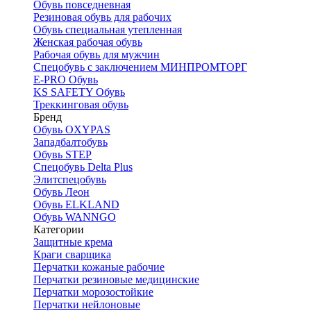
Обувь повседневная
Резиновая обувь для рабочих
Обувь специальная утепленная
Женская рабочая обувь
Рабочая обувь для мужчин
Спецобувь с заключением МИНПРОМТОРГ
E-PRO Обувь
KS SAFETY Обувь
Треккинговая обувь
Бренд
Обувь OXYPAS
Западбалтобувь
Обувь STEP
Спецобувь Delta Plus
Элитспецобувь
Обувь Леон
Обувь ELKLAND
Обувь WANNGO
Категории
Защитные крема
Краги сварщика
Перчатки кожаные рабочие
Перчатки резиновые медицинские
Перчатки морозостойкие
Перчатки нейлоновые