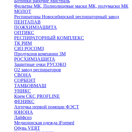
Ботинки рабочие Мистраль
Фильтры МК, Полнолицевые маски МК, полумаски МК
МОЛОТ
Респираторы Новосибирский респираторный завод
ПЕНТАПАВ
ПОЖХИМЗАЩИТА
ОПТИКС
РЕСПИРАТОРНЫЙ КОМПЛЕКС
ТК РИМ
СИЗ РОСОМЗ
Продукция компании 3M
РОСХИМЗАЩИТА
Защитные очки РУСОКО
О2 завод респираторов
СВОНА
СОРБЕНТ
ТАМБОВМАШ
УНИКС
Крем СКС PROFLINE
ФЕНИКС
Аптечка первой помощи ФЭСТ
ЮНОНА
Лайфсиз
Медицинская одежда iFormed
Обувь VERT