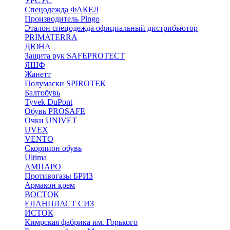
УРСУС
Спецодежда ФАКЕЛ
Производитель Pingo
Эталон спецодежда официальный дистрибьютор
PRIMATERRA
ДЮНА
Защита рук SAFEPROTECT
ЯШФ
Жанетт
Полумаски SPIROTEK
Балтобувь
Tyvek DuPont
Обувь PROSAFE
Очки UNIVET
UVEX
VENTO
Скорпион обувь
Ultima
АМПАРО
Противогазы БРИЗ
Армакон крем
ВОСТОК
ЕЛАНПЛАСТ СИЗ
ИСТОК
Кимрская фабрика им. Горького