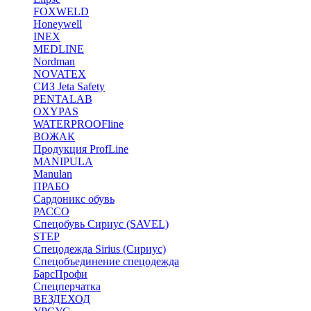
FOXWELD
Honeywell
INEX
MEDLINE
Nordman
NOVATEX
СИЗ Jeta Safety
PENTALAB
OXYPAS
WATERPROOFline
ВОЖАК
Продукция ProfLine
MANIPULA
Manulan
ПРАБО
Сардоникс обувь
РАССО
Спецобувь Сириус (SAVEL)
STEP
Спецодежда Sirius (Сириус)
Спецобъединение спецодежда
БарсПрофи
Спецперчатка
ВЕЗДЕХОД