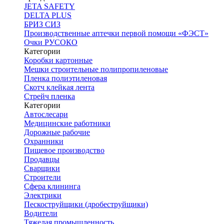
JETA SAFETY
DELTA PLUS
БРИЗ СИЗ
Производственные аптечки первой помощи «ФЭСТ»
Очки РУСОКО
Категории
Коробки картонные
Мешки строительные полипропиленовые
Пленка полиэтиленовая
Скотч клейкая лента
Стрейч пленка
Категории
Автослесари
Медицинские работники
Дорожные рабочие
Охранники
Пищевое производство
Продавцы
Сварщики
Строители
Сфера клининга
Электрики
Пескоструйщики (дробеструйщики)
Водители
Тяжелая промышленность