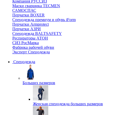
Компания РУССИЗ
Маски сварщика TECMEN
САМОСПАС
Перчатки BOXER
Спецодежда премиум и обувь iForm
Перчатки Armprotect
Перчатки АЗРИ
Спецодежда BALTSAFETY
Респираторы АТОН
СИЗ РосМарка
Фабрика рабочей обуви
Эксперт Спецодежда
Спецодежда
Больших размеров
Женская спецодежда больших размеров