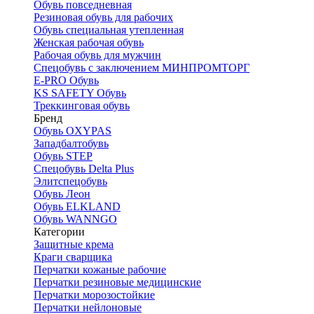
Обувь повседневная
Резиновая обувь для рабочих
Обувь специальная утепленная
Женская рабочая обувь
Рабочая обувь для мужчин
Спецобувь с заключением МИНПРОМТОРГ
E-PRO Обувь
KS SAFETY Обувь
Треккинговая обувь
Бренд
Обувь OXYPAS
Западбалтобувь
Обувь STEP
Спецобувь Delta Plus
Элитспецобувь
Обувь Леон
Обувь ELKLAND
Обувь WANNGO
Категории
Защитные крема
Краги сварщика
Перчатки кожаные рабочие
Перчатки резиновые медицинские
Перчатки морозостойкие
Перчатки нейлоновые