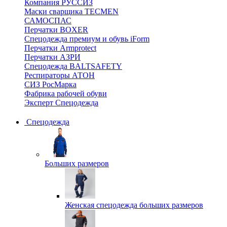
Компания РУССИЗ
Маски сварщика TECMEN
САМОСПАС
Перчатки BOXER
Спецодежда премиум и обувь iForm
Перчатки Armprotect
Перчатки АЗРИ
Спецодежда BALTSAFETY
Респираторы АТОН
СИЗ РосМарка
Фабрика рабочей обуви
Эксперт Спецодежда
Спецодежда
Больших размеров
Женская спецодежда больших размеров