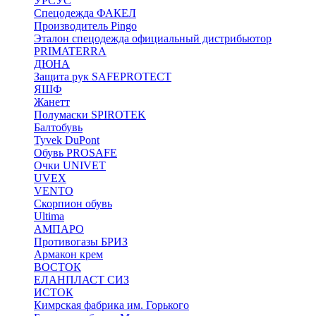
УРСУС
Спецодежда ФАКЕЛ
Производитель Pingo
Эталон спецодежда официальный дистрибьютор
PRIMATERRA
ДЮНА
Защита рук SAFEPROTECT
ЯШФ
Жанетт
Полумаски SPIROTEK
Балтобувь
Tyvek DuPont
Обувь PROSAFE
Очки UNIVET
UVEX
VENTO
Скорпион обувь
Ultima
АМПАРО
Противогазы БРИЗ
Армакон крем
ВОСТОК
ЕЛАНПЛАСТ СИЗ
ИСТОК
Кимрская фабрика им. Горького