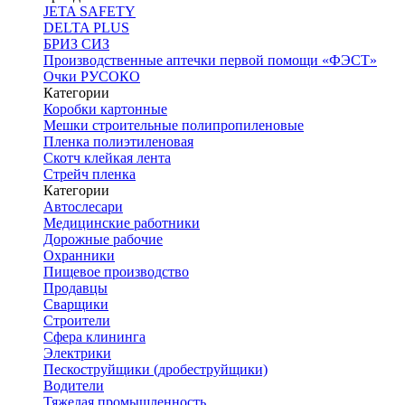
JETA SAFETY
DELTA PLUS
БРИЗ СИЗ
Производственные аптечки первой помощи «ФЭСТ»
Очки РУСОКО
Категории
Коробки картонные
Мешки строительные полипропиленовые
Пленка полиэтиленовая
Скотч клейкая лента
Стрейч пленка
Категории
Автослесари
Медицинские работники
Дорожные рабочие
Охранники
Пищевое производство
Продавцы
Сварщики
Строители
Сфера клининга
Электрики
Пескоструйщики (дробеструйщики)
Водители
Тяжелая промышленность