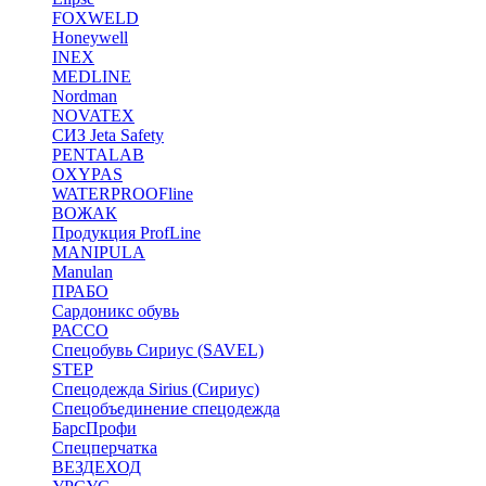
FOXWELD
Honeywell
INEX
MEDLINE
Nordman
NOVATEX
СИЗ Jeta Safety
PENTALAB
OXYPAS
WATERPROOFline
ВОЖАК
Продукция ProfLine
MANIPULA
Manulan
ПРАБО
Сардоникс обувь
РАССО
Спецобувь Сириус (SAVEL)
STEP
Спецодежда Sirius (Сириус)
Спецобъединение спецодежда
БарсПрофи
Спецперчатка
ВЕЗДЕХОД