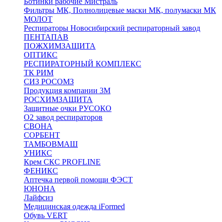
Ботинки рабочие Мистраль
Фильтры МК, Полнолицевые маски МК, полумаски МК
МОЛОТ
Респираторы Новосибирский респираторный завод
ПЕНТАПАВ
ПОЖХИМЗАЩИТА
ОПТИКС
РЕСПИРАТОРНЫЙ КОМПЛЕКС
ТК РИМ
СИЗ РОСОМЗ
Продукция компании 3M
РОСХИМЗАЩИТА
Защитные очки РУСОКО
О2 завод респираторов
СВОНА
СОРБЕНТ
ТАМБОВМАШ
УНИКС
Крем СКС PROFLINE
ФЕНИКС
Аптечка первой помощи ФЭСТ
ЮНОНА
Лайфсиз
Медицинская одежда iFormed
Обувь VERT