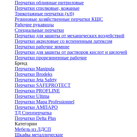
Перчатки обливные нитриловые
Перчатки спилковые, кожаные
Трикотажные перчатки (х/б)
Резиновые хозяйственные перчатки КЩС
Рабочие рукавицы
Специальные перчатки
Перчатки для защиты от механических воздействий
Перчатки акриловые со вспененным латексом
Перчатки рабочие зимние
Перчатки для защиты от растворов кислот и щелочей
Перчатки прорезиненные рабочие
Бренд
Перчатки Manipula
Перчатки Brodeks
Перчатки Jeta Safety
Перчатки SAFEPROTECT
Перчатки PROFLINE
Перчатки Ultima
Перчатки Мара Professionnel
Перчатки АМПАРО
ТД Спецперчатка
Перчатки Delta Plus
Категории
Мебель из ЛДСП
Шкафы металлические