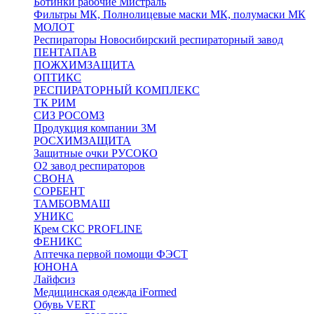
Ботинки рабочие Мистраль
Фильтры МК, Полнолицевые маски МК, полумаски МК
МОЛОТ
Респираторы Новосибирский респираторный завод
ПЕНТАПАВ
ПОЖХИМЗАЩИТА
ОПТИКС
РЕСПИРАТОРНЫЙ КОМПЛЕКС
ТК РИМ
СИЗ РОСОМЗ
Продукция компании 3M
РОСХИМЗАЩИТА
Защитные очки РУСОКО
О2 завод респираторов
СВОНА
СОРБЕНТ
ТАМБОВМАШ
УНИКС
Крем СКС PROFLINE
ФЕНИКС
Аптечка первой помощи ФЭСТ
ЮНОНА
Лайфсиз
Медицинская одежда iFormed
Обувь VERT