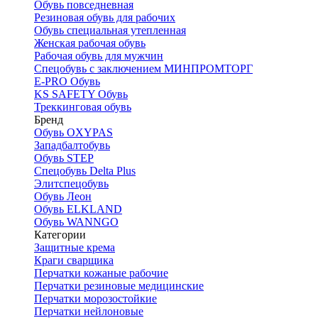
Обувь повседневная
Резиновая обувь для рабочих
Обувь специальная утепленная
Женская рабочая обувь
Рабочая обувь для мужчин
Спецобувь с заключением МИНПРОМТОРГ
E-PRO Обувь
KS SAFETY Обувь
Треккинговая обувь
Бренд
Обувь OXYPAS
Западбалтобувь
Обувь STEP
Спецобувь Delta Plus
Элитспецобувь
Обувь Леон
Обувь ELKLAND
Обувь WANNGO
Категории
Защитные крема
Краги сварщика
Перчатки кожаные рабочие
Перчатки резиновые медицинские
Перчатки морозостойкие
Перчатки нейлоновые