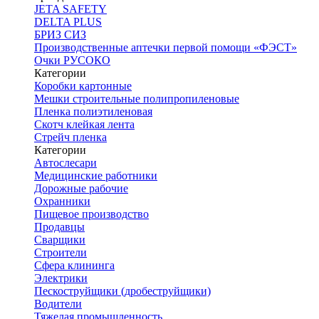
JETA SAFETY
DELTA PLUS
БРИЗ СИЗ
Производственные аптечки первой помощи «ФЭСТ»
Очки РУСОКО
Категории
Коробки картонные
Мешки строительные полипропиленовые
Пленка полиэтиленовая
Скотч клейкая лента
Стрейч пленка
Категории
Автослесари
Медицинские работники
Дорожные рабочие
Охранники
Пищевое производство
Продавцы
Сварщики
Строители
Сфера клининга
Электрики
Пескоструйщики (дробеструйщики)
Водители
Тяжелая промышленность