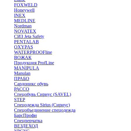
FOXWELD
Honeywell
INEX
MEDLINE
Nordman
NOVATEX
СИЗ Jeta Safety
PENTALAB
OXYPAS
WATERPROOFline
ВОЖАК
Продукция ProfLine
MANIPULA
Manulan
ПРАБО
Сардоникс обувь
РАССО
Спецобувь Сириус (SAVEL)
STEP
Спецодежда Sirius (Сириус)
Спецобъединение спецодежда
БарсПрофи
Спецперчатка
ВЕЗДЕХОД