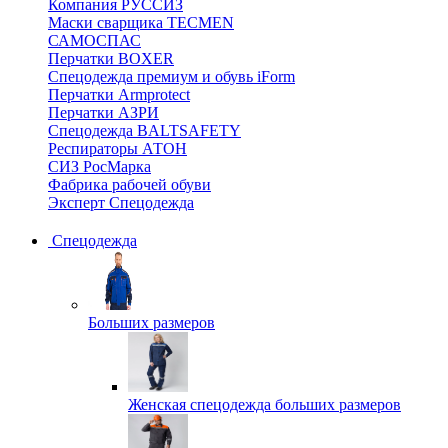
Компания РУССИЗ
Маски сварщика TECMEN
САМОСПАС
Перчатки BOXER
Спецодежда премиум и обувь iForm
Перчатки Armprotect
Перчатки АЗРИ
Спецодежда BALTSAFETY
Респираторы АТОН
СИЗ РосМарка
Фабрика рабочей обуви
Эксперт Спецодежда
Спецодежда
Больших размеров
Женская спецодежда больших размеров