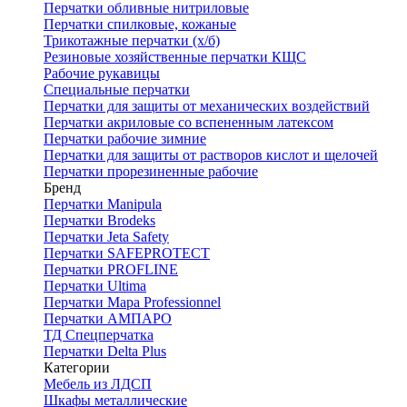
Перчатки обливные нитриловые
Перчатки спилковые, кожаные
Трикотажные перчатки (х/б)
Резиновые хозяйственные перчатки КЩС
Рабочие рукавицы
Специальные перчатки
Перчатки для защиты от механических воздействий
Перчатки акриловые со вспененным латексом
Перчатки рабочие зимние
Перчатки для защиты от растворов кислот и щелочей
Перчатки прорезиненные рабочие
Бренд
Перчатки Manipula
Перчатки Brodeks
Перчатки Jeta Safety
Перчатки SAFEPROTECT
Перчатки PROFLINE
Перчатки Ultima
Перчатки Мара Professionnel
Перчатки АМПАРО
ТД Спецперчатка
Перчатки Delta Plus
Категории
Мебель из ЛДСП
Шкафы металлические