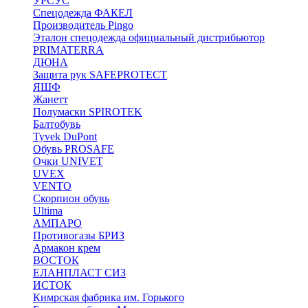
УРСУС
Спецодежда ФАКЕЛ
Производитель Pingo
Эталон спецодежда официальный дистрибьютор
PRIMATERRA
ДЮНА
Защита рук SAFEPROTECT
ЯШФ
Жанетт
Полумаски SPIROTEK
Балтобувь
Tyvek DuPont
Обувь PROSAFE
Очки UNIVET
UVEX
VENTO
Скорпион обувь
Ultima
АМПАРО
Противогазы БРИЗ
Армакон крем
ВОСТОК
ЕЛАНПЛАСТ СИЗ
ИСТОК
Кимрская фабрика им. Горького