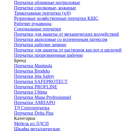
Перчатки обливные нитриловые
Перчатки спилковые, кожаные
Трикотажные перчатки (х/б)
Резиновые хозяйственные перчатки КЩС
Рабочие рукавицы
Специальные перчатки
Перчатки для защиты от механических воздействий
Перчатки акриловые со вспененным латексом
Перчатки рабочие зимние
Перчатки для защиты от растворов кислот и щелочей
Перчатки прорезиненные рабочие
Бренд
Перчатки Manipula
Перчатки Brodeks
Перчатки Jeta Safety
Перчатки SAFEPROTECT
Перчатки PROFLINE
Перчатки Ultima
Перчатки Мара Professionnel
Перчатки АМПАРО
ТД Спецперчатка
Перчатки Delta Plus
Категории
Мебель из ЛДСП
Шкафы металлические