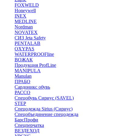
FOXWELD
Honeywell
INEX
MEDLINE
Nordman
NOVATEX
СИЗ Jeta Safety
PENTALAB
OXYPAS
WATERPROOFline
ВОЖАК
Продукция ProfLine
MANIPULA
Manulan
ПРАБО
Сардоникс обувь
РАССО
Спецобувь Сириус (SAVEL)
STEP
Спецодежда Sirius (Сириус)
Спецобъединение спецодежда
БарсПрофи
Спецперчатка
ВЕЗДЕХОД