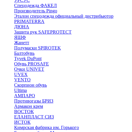
УРСУС
Спецодежда ФАКЕЛ
Производитель Pingo
Эталон спецодежда официальный дистрибьютор
PRIMATERRA
ДЮНА
Защита рук SAFEPROTECT
ЯШФ
Жанетт
Полумаски SPIROTEK
Балтобувь
Tyvek DuPont
Обувь PROSAFE
Очки UNIVET
UVEX
VENTO
Скорпион обувь
Ultima
АМПАРО
Противогазы БРИЗ
Армакон крем
ВОСТОК
ЕЛАНПЛАСТ СИЗ
ИСТОК
Кимрская фабрика им. Горького