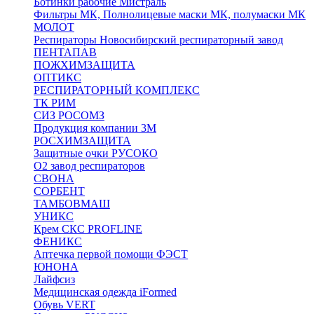
Ботинки рабочие Мистраль
Фильтры МК, Полнолицевые маски МК, полумаски МК
МОЛОТ
Респираторы Новосибирский респираторный завод
ПЕНТАПАВ
ПОЖХИМЗАЩИТА
ОПТИКС
РЕСПИРАТОРНЫЙ КОМПЛЕКС
ТК РИМ
СИЗ РОСОМЗ
Продукция компании 3M
РОСХИМЗАЩИТА
Защитные очки РУСОКО
О2 завод респираторов
СВОНА
СОРБЕНТ
ТАМБОВМАШ
УНИКС
Крем СКС PROFLINE
ФЕНИКС
Аптечка первой помощи ФЭСТ
ЮНОНА
Лайфсиз
Медицинская одежда iFormed
Обувь VERT