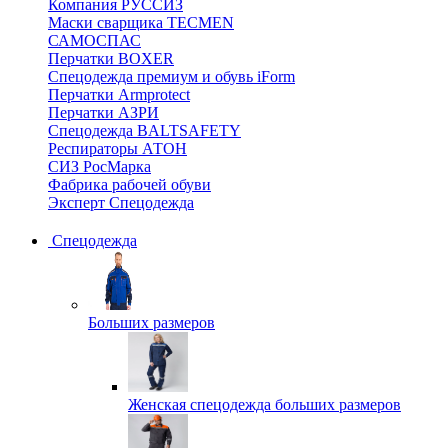
Компания РУССИЗ
Маски сварщика TECMEN
САМОСПАС
Перчатки BOXER
Спецодежда премиум и обувь iForm
Перчатки Armprotect
Перчатки АЗРИ
Спецодежда BALTSAFETY
Респираторы АТОН
СИЗ РосМарка
Фабрика рабочей обуви
Эксперт Спецодежда
Спецодежда
Больших размеров
Женская спецодежда больших размеров