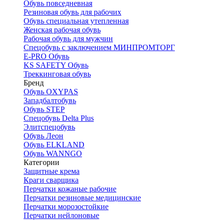
Обувь повседневная
Резиновая обувь для рабочих
Обувь специальная утепленная
Женская рабочая обувь
Рабочая обувь для мужчин
Спецобувь с заключением МИНПРОМТОРГ
E-PRO Обувь
KS SAFETY Обувь
Треккинговая обувь
Бренд
Обувь OXYPAS
Западбалтобувь
Обувь STEP
Спецобувь Delta Plus
Элитспецобувь
Обувь Леон
Обувь ELKLAND
Обувь WANNGO
Категории
Защитные крема
Краги сварщика
Перчатки кожаные рабочие
Перчатки резиновые медицинские
Перчатки морозостойкие
Перчатки нейлоновые