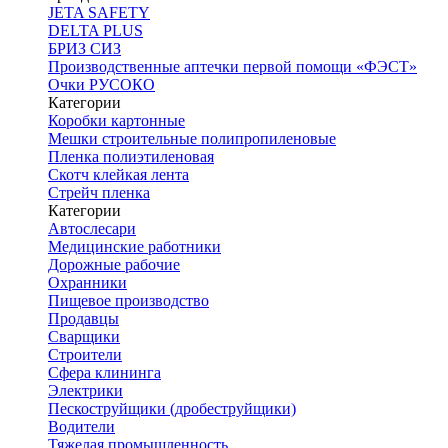
JETA SAFETY
DELTA PLUS
БРИЗ СИЗ
Производственные аптечки первой помощи «ФЭСТ»
Очки РУСОКО
Категории
Коробки картонные
Мешки строительные полипропиленовые
Пленка полиэтиленовая
Скотч клейкая лента
Стрейч пленка
Категории
Автослесари
Медицинские работники
Дорожные рабочие
Охранники
Пищевое производство
Продавцы
Сварщики
Строители
Сфера клининга
Электрики
Пескоструйщики (дробеструйщики)
Водители
Тяжелая промышленность