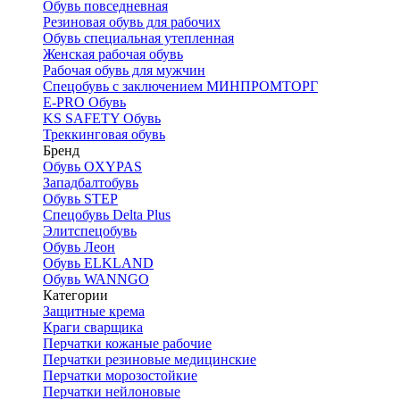
Обувь повседневная
Резиновая обувь для рабочих
Обувь специальная утепленная
Женская рабочая обувь
Рабочая обувь для мужчин
Спецобувь с заключением МИНПРОМТОРГ
E-PRO Обувь
KS SAFETY Обувь
Треккинговая обувь
Бренд
Обувь OXYPAS
Западбалтобувь
Обувь STEP
Спецобувь Delta Plus
Элитспецобувь
Обувь Леон
Обувь ELKLAND
Обувь WANNGO
Категории
Защитные крема
Краги сварщика
Перчатки кожаные рабочие
Перчатки резиновые медицинские
Перчатки морозостойкие
Перчатки нейлоновые