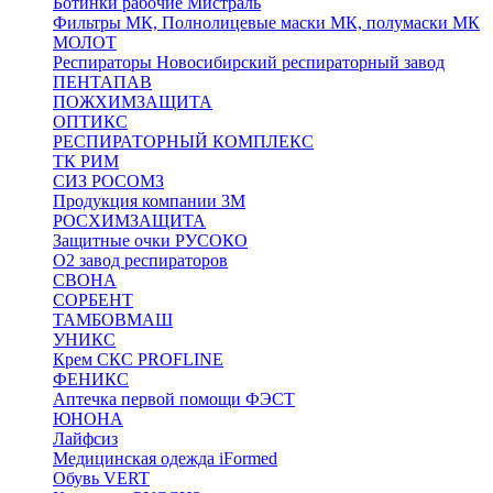
Ботинки рабочие Мистраль
Фильтры МК, Полнолицевые маски МК, полумаски МК
МОЛОТ
Респираторы Новосибирский респираторный завод
ПЕНТАПАВ
ПОЖХИМЗАЩИТА
ОПТИКС
РЕСПИРАТОРНЫЙ КОМПЛЕКС
ТК РИМ
СИЗ РОСОМЗ
Продукция компании 3M
РОСХИМЗАЩИТА
Защитные очки РУСОКО
О2 завод респираторов
СВОНА
СОРБЕНТ
ТАМБОВМАШ
УНИКС
Крем СКС PROFLINE
ФЕНИКС
Аптечка первой помощи ФЭСТ
ЮНОНА
Лайфсиз
Медицинская одежда iFormed
Обувь VERT