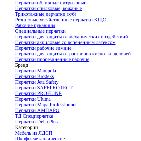
Перчатки обливные нитриловые
Перчатки спилковые, кожаные
Трикотажные перчатки (х/б)
Резиновые хозяйственные перчатки КЩС
Рабочие рукавицы
Специальные перчатки
Перчатки для защиты от механических воздействий
Перчатки акриловые со вспененным латексом
Перчатки рабочие зимние
Перчатки для защиты от растворов кислот и щелочей
Перчатки прорезиненные рабочие
Бренд
Перчатки Manipula
Перчатки Brodeks
Перчатки Jeta Safety
Перчатки SAFEPROTECT
Перчатки PROFLINE
Перчатки Ultima
Перчатки Мара Professionnel
Перчатки АМПАРО
ТД Спецперчатка
Перчатки Delta Plus
Категории
Мебель из ЛДСП
Шкафы металлические