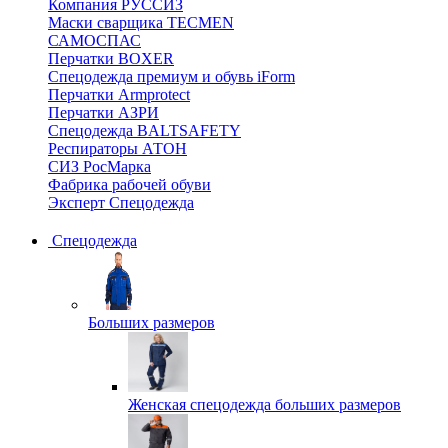
Компания РУССИЗ
Маски сварщика TECMEN
САМОСПАС
Перчатки BOXER
Спецодежда премиум и обувь iForm
Перчатки Armprotect
Перчатки АЗРИ
Спецодежда BALTSAFETY
Респираторы АТОН
СИЗ РосМарка
Фабрика рабочей обуви
Эксперт Спецодежда
Спецодежда
Больших размеров
Женская спецодежда больших размеров