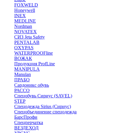
FOXWELD
Honeywell
INEX
MEDLINE
Nordman
NOVATEX
СИЗ Jeta Safety
PENTALAB
OXYPAS
WATERPROOFline
ВОЖАК
Продукция ProfLine
MANIPULA
Manulan
ПРАБО
Сардоникс обувь
РАССО
Спецобувь Сириус (SAVEL)
STEP
Спецодежда Sirius (Сириус)
Спецобъединение спецодежда
БарсПрофи
Спецперчатка
ВЕЗДЕХОД