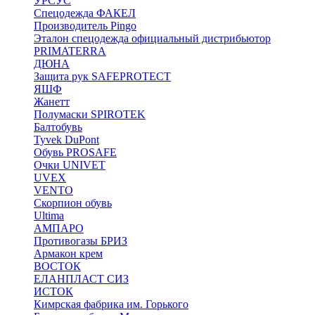
УРСУС
Спецодежда ФАКЕЛ
Производитель Pingo
Эталон спецодежда официальный дистрибьютор
PRIMATERRA
ДЮНА
Защита рук SAFEPROTECT
ЯШФ
Жанетт
Полумаски SPIROTEK
Балтобувь
Tyvek DuPont
Обувь PROSAFE
Очки UNIVET
UVEX
VENTO
Скорпион обувь
Ultima
АМПАРО
Противогазы БРИЗ
Армакон крем
ВОСТОК
ЕЛАНПЛАСТ СИЗ
ИСТОК
Кимрская фабрика им. Горького