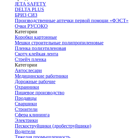
JETA SAFETY
DELTA PLUS
БРИЗ СИЗ
Производственные аптечки первой помощи «ФЭСТ»
Очки РУСОКО
Категории
Коробки картонные
Мешки строительные полипропиленовые
Пленка полиэтиленовая
Скотч клейкая лента
Стрейч пленка
Категории
Автослесари
Медицинские работники
Дорожные рабочие
Охранники
Пищевое производство
Продавцы
Сварщики
Строители
Сфера клининга
Электрики
Пескоструйщики (дробеструйщики)
Водители
Тяжелая промышленность